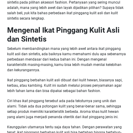
sintetis pada pilihan aksesori fashion. Pertanyaan yang sering muncul
adalah, mana yang lebih awet dan layak dijadikan pilihan? Supaya tidak
salah beli, yuk kita bahas perbedaan ikat pinggang kulit asli dan kulit
sintetis secara lengkap.
Mengenal Ikat Pinggang Kulit Asli
dan Sintetis
Sebelum membandingkan mana yang lebih awet antara
ikat pinggang
kulit asli dan sintetis, ada baiknya kamu memahami dulu apa sebenarnya
perbedaan mendasar dari kedua bahan ini. Dengan mengenal
karakteristik masing-masing, kamu bisa lebih mudah menilai kelebihan
dan kekurangannya.
Ikat pinggang berbahan kulit asli dibuat dari kulit hewan, biasanya sapi,
kerbau, atau kambing. Kulit ini sudah melalui proses penyamakan agar
lebih tahan lama dan bisa dipakai sebagai bahan fashion.
Ciri khas ikat pinggang tersebut ada pada teksturnya yang unik dan
alami. Tidak ada dua potongan kulit yang benar-benar sama, sehingga
setiap produk memiliki karakteristik berbeda. Aroma khas kulit hewan
yang alami juga menjadi penanda otentik dari ikat pinggang jenis ini.
Keunggulan utamanya tentu saja daya tahan. Dengan perawatan yang
tepat, ikat pinggang berbahan kulit asli bisa bertahan hingga bertahun-