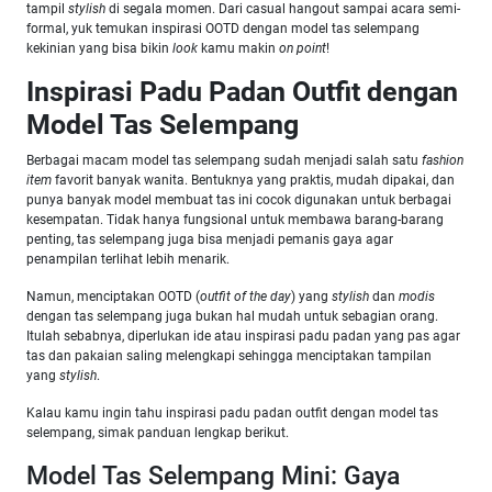
tampil
stylish
di segala momen. Dari casual hangout sampai acara semi-
formal, yuk temukan inspirasi OOTD dengan model tas selempang
kekinian yang bisa bikin
look
kamu makin
on point
!
Inspirasi Padu Padan Outfit dengan
Model Tas Selempang
Berbagai macam model tas selempang sudah menjadi salah satu
fashion
item
favorit banyak wanita. Bentuknya yang praktis, mudah dipakai, dan
punya banyak model membuat tas ini cocok digunakan untuk berbagai
kesempatan. Tidak hanya fungsional untuk membawa barang-barang
penting, tas selempang juga bisa menjadi pemanis gaya agar
penampilan terlihat lebih menarik.
Namun, menciptakan OOTD (
outfit of the day
) yang
stylish
dan
modis
dengan tas selempang juga bukan hal mudah untuk sebagian orang.
Itulah sebabnya, diperlukan ide atau inspirasi padu padan yang pas agar
tas dan pakaian saling melengkapi sehingga menciptakan tampilan
yang
stylish
.
Kalau kamu ingin tahu inspirasi padu padan outfit dengan model tas
selempang, simak panduan lengkap berikut.
Model Tas Selempang Mini: Gaya