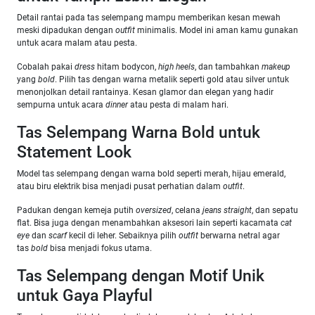
Detail rantai pada tas selempang mampu memberikan kesan mewah
meski dipadukan dengan
outfit
minimalis. Model ini aman kamu gunakan
untuk acara malam atau pesta.
Cobalah pakai
dress
hitam bodycon,
high heels
, dan tambahkan
makeup
yang
bold
. Pilih tas dengan warna metalik seperti gold atau silver untuk
menonjolkan detail rantainya. Kesan glamor dan elegan yang hadir
sempurna untuk acara
dinner
atau pesta di malam hari.
Tas Selempang Warna Bold untuk
Statement Look
Model tas selempang dengan warna bold seperti merah, hijau emerald,
atau biru elektrik bisa menjadi pusat perhatian dalam
outfit
.
Padukan dengan kemeja putih
oversized
, celana
jeans straight
, dan sepatu
flat. Bisa juga dengan menambahkan aksesori lain seperti kacamata
cat
eye
dan
scarf
kecil di leher. Sebaiknya pilih
outfit
berwarna netral agar
tas
bold
bisa menjadi fokus utama.
Tas Selempang dengan Motif Unik
untuk Gaya Playful