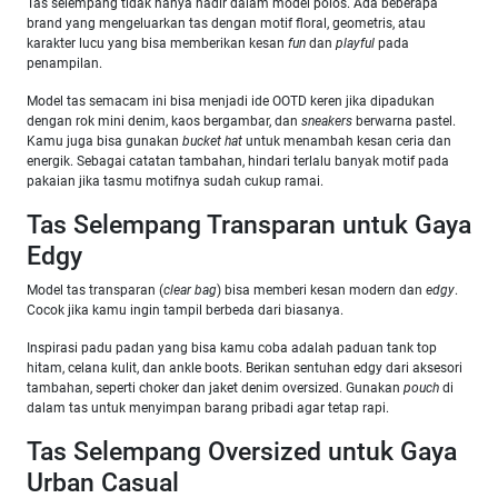
Tas selempang tidak hanya hadir dalam model polos. Ada beberapa
brand yang mengeluarkan tas dengan motif floral, geometris, atau
karakter lucu yang bisa memberikan kesan
fun
dan
playful
pada
penampilan.
Model tas semacam ini bisa menjadi ide OOTD keren jika dipadukan
dengan rok mini denim, kaos bergambar, dan
sneakers
berwarna pastel.
Kamu juga bisa gunakan
bucket hat
untuk menambah kesan ceria dan
energik. Sebagai catatan tambahan, hindari terlalu banyak motif pada
pakaian jika tasmu motifnya sudah cukup ramai.
Tas Selempang Transparan untuk Gaya
Edgy
Model tas transparan (
clear bag
) bisa memberi kesan modern dan
edgy
.
Cocok jika kamu ingin tampil berbeda dari biasanya.
Inspirasi padu padan yang bisa kamu coba adalah paduan tank top
hitam, celana kulit, dan ankle boots. Berikan sentuhan edgy dari aksesori
tambahan, seperti choker dan jaket denim oversized. Gunakan
pouch
di
dalam tas untuk menyimpan barang pribadi agar tetap rapi.
Tas Selempang Oversized untuk Gaya
Urban Casual