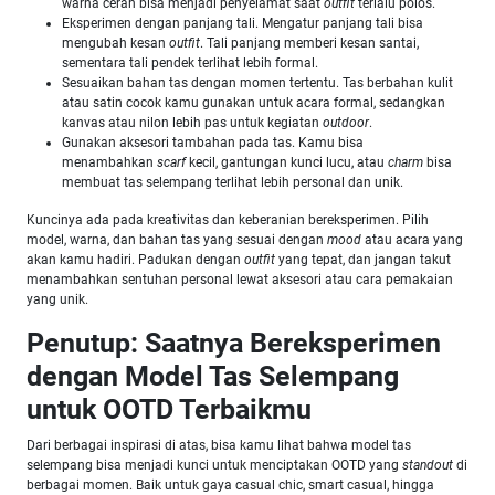
warna cerah bisa menjadi penyelamat saat
outfit
terlalu polos.
Eksperimen dengan panjang tali. Mengatur panjang tali bisa
mengubah kesan
outfit
. Tali panjang memberi kesan santai,
sementara tali pendek terlihat lebih formal.
Sesuaikan bahan tas dengan momen tertentu. Tas berbahan kulit
atau satin cocok kamu gunakan untuk acara formal, sedangkan
kanvas atau nilon lebih pas untuk kegiatan
outdoor
.
Gunakan aksesori tambahan pada tas. Kamu bisa
menambahkan
scarf
kecil, gantungan kunci lucu, atau
charm
bisa
membuat tas selempang terlihat lebih personal dan unik.
Kuncinya ada pada kreativitas dan keberanian bereksperimen. Pilih
model, warna, dan bahan tas yang sesuai dengan
mood
atau acara yang
akan kamu hadiri. Padukan dengan
outfit
yang tepat, dan jangan takut
menambahkan sentuhan personal lewat aksesori atau cara pemakaian
yang unik.
Penutup: Saatnya Bereksperimen
dengan Model Tas Selempang
untuk OOTD Terbaikmu
Dari berbagai inspirasi di atas, bisa kamu lihat bahwa model tas
selempang bisa menjadi kunci untuk menciptakan OOTD yang
standout
di
berbagai momen. Baik untuk gaya casual chic, smart casual, hingga