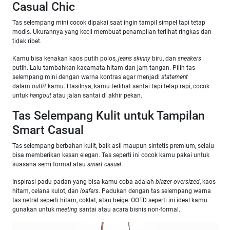
Casual Chic
Tas selempang mini cocok dipakai saat ingin tampil simpel tapi tetap
modis. Ukurannya yang kecil membuat penampilan terlihat ringkas dan
tidak ribet.
Kamu bisa kenakan kaos putih polos,
jeans skinny
biru, dan
sneakers
putih. Lalu tambahkan kacamata hitam dan jam tangan. Pilih tas
selempang mini dengan warna kontras agar menjadi
statement
dalam
outfit
kamu. Hasilnya, kamu terlihat santai tapi tetap rapi, cocok
untuk
hangout
atau jalan santai di akhir pekan.
Tas Selempang Kulit untuk Tampilan
Smart Casual
Tas selempang berbahan kulit, baik asli maupun sintetis premium, selalu
bisa memberikan kesan elegan. Tas seperti ini cocok kamu pakai untuk
suasana semi formal atau
smart casual
.
Inspirasi padu padan yang bisa kamu coba adalah
blazer oversized
, kaos
hitam, celana kulot, dan
loafers
. Padukan dengan tas selempang warna
tas netral seperti hitam, coklat, atau beige. OOTD seperti ini ideal kamu
gunakan untuk
meeting
santai atau acara bisnis non-formal.