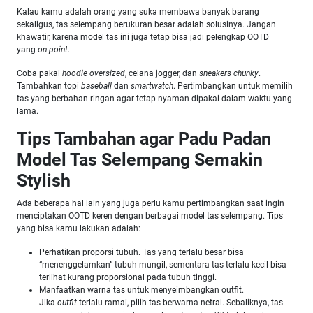
Kalau kamu adalah orang yang suka membawa banyak barang
sekaligus, tas selempang berukuran besar adalah solusinya. Jangan
khawatir, karena model tas ini juga tetap bisa jadi pelengkap OOTD
yang
on point
.
Coba pakai
hoodie oversized
, celana jogger, dan
sneakers chunky
.
Tambahkan topi
baseball
dan
smartwatch
. Pertimbangkan untuk memilih
tas yang berbahan ringan agar tetap nyaman dipakai dalam waktu yang
lama.
Tips Tambahan agar Padu Padan
Model Tas Selempang Semakin
Stylish
Ada beberapa hal lain yang juga perlu kamu pertimbangkan saat ingin
menciptakan OOTD keren dengan berbagai model tas selempang. Tips
yang bisa kamu lakukan adalah:
Perhatikan proporsi tubuh. Tas yang terlalu besar bisa
“menenggelamkan” tubuh mungil, sementara tas terlalu kecil bisa
terlihat kurang proporsional pada tubuh tinggi.
Manfaatkan warna tas untuk menyeimbangkan outfit.
Jika
outfit
terlalu ramai, pilih tas berwarna netral. Sebaliknya, tas