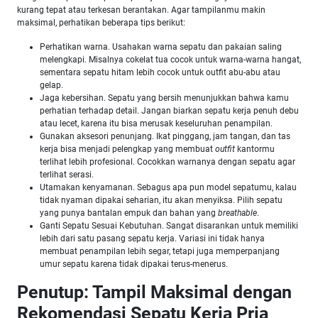
kurang tepat atau terkesan berantakan. Agar tampilanmu makin
maksimal, perhatikan beberapa tips berikut:
Perhatikan warna. Usahakan warna sepatu dan pakaian saling
melengkapi. Misalnya cokelat tua cocok untuk warna-warna hangat,
sementara sepatu hitam lebih cocok untuk outfit abu-abu atau
gelap.
Jaga kebersihan. Sepatu yang bersih menunjukkan bahwa kamu
perhatian terhadap detail. Jangan biarkan sepatu kerja penuh debu
atau lecet, karena itu bisa merusak keseluruhan penampilan.
Gunakan aksesori penunjang. Ikat pinggang, jam tangan, dan tas
kerja bisa menjadi pelengkap yang membuat
outfit
kantormu
terlihat lebih profesional. Cocokkan warnanya dengan sepatu agar
terlihat serasi.
Utamakan kenyamanan. Sebagus apa pun model sepatumu, kalau
tidak nyaman dipakai seharian, itu akan menyiksa. Pilih sepatu
yang punya bantalan empuk dan bahan yang
breathable
.
Ganti Sepatu Sesuai Kebutuhan. Sangat disarankan untuk memiliki
lebih dari satu pasang sepatu kerja. Variasi ini tidak hanya
membuat penampilan lebih segar, tetapi juga memperpanjang
umur sepatu karena tidak dipakai terus-menerus.
Penutup: Tampil Maksimal dengan
Rekomendasi Sepatu Kerja Pria