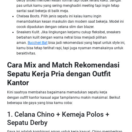
derby shoes memberi kesan formal tapi tidak terlalu kaku. Sangat
pas untuk kamu yang sering menghadiri
meeting
tapi ingin tetap
santai saat bekerja di balik meja.
Chelsea Boots. Pilih jenis sepatu ini kalau kamu ingin
menambahkan kesan maskulin dan modern saat bekerja. Model ini
cocok dipadukan dengan celana slim dan blazer.
Sneakers Kulit. Jika lingkungan kerjamu cukup fleksibel, sneakers
berbahan kulit dengan warna netral bisa menjadi pilihan
aman.
Buccheri Bat
bisa jadi rekomendasi yang tepat untuk style ini,
kamu bisa tetap terlihat rapi, tapi juga nyaman memakainya untuk
beraktivitas.
Cara Mix and Match Rekomendasi
Sepatu Kerja Pria dengan Outfit
Kantor
Kini saatnya membahas bagaimana memadukan sepatu kerja
dengan
outfit
kantor kasual agar tampilanmu makin maksimal. Berikut
beberapa ide gaya yang bisa kamu coba:
1. Celana Chino + Kemeja Polos +
Sepatu Derby
Gaya ini adalah kombinasi aman untuk kerja kasual. Chino memberikan