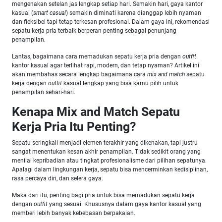
mengenakan setelan jas lengkap setiap hari. Semakin hari, gaya kantor
kasual (
smart casual
) semakin diminati karena dianggap lebih nyaman
dan fleksibel tapi tetap terkesan profesional. Dalam gaya ini, rekomendasi
sepatu kerja pria terbaik berperan penting sebagai penunjang
penampilan.
Lantas, bagaimana cara memadukan sepatu kerja pria dengan
outfit
kantor kasual agar terlihat rapi, modern, dan tetap nyaman? Artikel ini
akan membahas secara lengkap bagaimana cara
mix and match
sepatu
kerja dengan
outfit
kasual lengkap yang bisa kamu pilih untuk
penampilan sehari-hari.
Kenapa Mix and Match Sepatu
Kerja Pria Itu Penting?
Sepatu seringkali menjadi elemen terakhir yang dikenakan, tapi justru
sangat menentukan kesan akhir penampilan. Tidak sedikit orang yang
menilai kepribadian atau tingkat profesionalisme dari pilihan sepatunya.
Apalagi dalam lingkungan kerja, sepatu bisa mencerminkan kedisiplinan,
rasa percaya diri, dan selera gaya.
Maka dari itu, penting bagi pria untuk bisa memadukan sepatu kerja
dengan
outfit
yang sesuai. Khususnya dalam gaya kantor kasual yang
memberi lebih banyak kebebasan berpakaian.