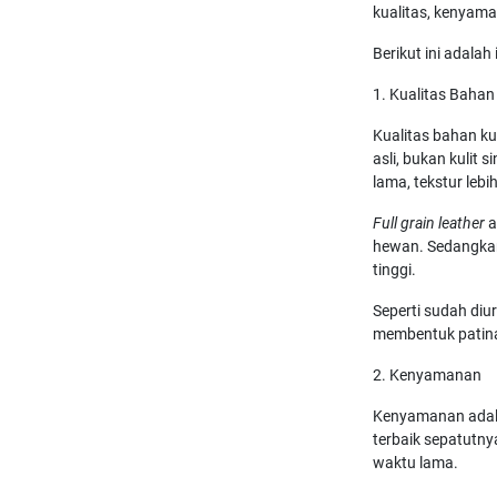
kualitas, kenyaman
Berikut ini adalah
1. Kualitas Bahan 
Kualitas bahan ku
asli, bukan kulit si
lama, tekstur leb
Full grain leather
a
hewan. Sedangk
tinggi.
Seperti sudah diu
membentuk patina
2. Kenyamanan
Kenyamanan adalah
terbaik sepatutn
waktu lama.