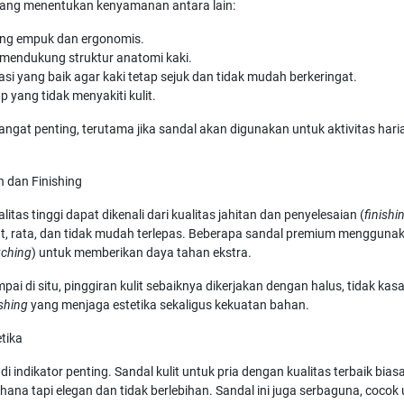
yang menentukan kenyamanan antara lain:
ang empuk dan ergonomis.
mendukung struktur anatomi kaki.
lasi yang baik agar kaki tetap sejuk dan tidak mudah berkeringat.
ap yang tidak menyakiti kulit.
ngat penting, terutama jika sandal akan digunakan untuk aktivitas hari
n dan Finishing
alitas tinggi dapat dikenali dari kualitas jahitan dan penyelesaian (
finishi
t, rata, dan tidak mudah terlepas. Beberapa sandal premium menggunaka
tching
) untuk memberikan daya tahan ekstra.
pai di situ, pinggiran kulit sebaiknya dikerjakan dengan halus, tidak kasa
ishing
yang menjaga estetika sekaligus kekuatan bahan.
etika
i indikator penting. Sandal kulit untuk pria dengan kualitas terbaik bias
hana tapi elegan dan tidak berlebihan. Sandal ini juga serbaguna, cocok