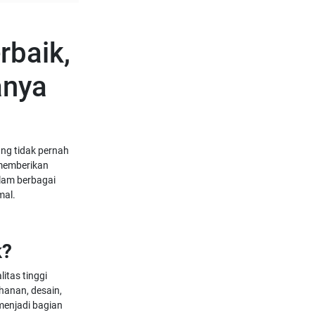
rbaik,
anya
ang tidak pernah
 memberikan
alam berbagai
mal.
k?
litas tinggi
hanan, desain,
 menjadi bagian