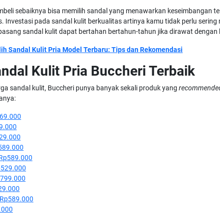
beli sebaiknya bisa memilih sandal yang menawarkan keseimbangan te
. Investasi pada sandal kulit berkualitas artinya kamu tidak perlu serin
 pasang sandal kulit dapat bertahan bertahun-tahun jika dirawat dengan 
ih Sandal Kulit Pria Model Terbaru: Tips dan Rekomendasi
ndal Kulit Pria Buccheri Terbaik
rga sandal kulit, Buccheri punya banyak sekali produk yang
recommende
ranya:
69.000
9.000
29.000
589.000
Rp589.000
p529.000
799.000
29.000
Rp589.000
.000