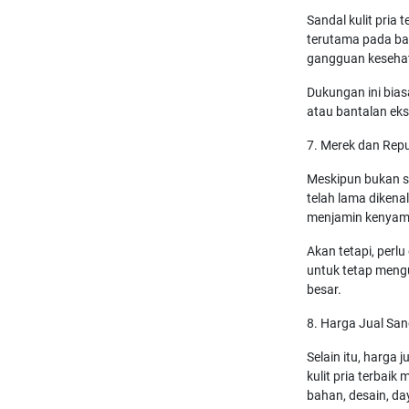
Sandal kulit pria
terutama pada ba
gangguan kesehatan
Dukungan ini bia
atau bantalan ekst
7. Merek dan Rep
Meskipun bukan s
telah lama dikenal
menjamin kenyam
Akan tetapi, perl
untuk tetap meng
besar.
8. Harga Jual San
Selain itu, harga 
kulit pria terbai
bahan, desain, d