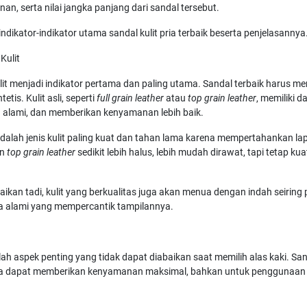
an, serta nilai jangka panjang dari sandal tersebut.
 indikator-indikator utama sandal kulit pria terbaik beserta penjelasannya
Kulit
lit menjadi indikator pertama dan paling utama. Sandal terbaik harus m
ntetis. Kulit asli, seperti
full grain leather
atau
top grain leather
, memiliki d
ih alami, dan memberikan kenyamanan lebih baik.
dalah jenis kulit paling kuat dan tahan lama karena mempertahankan lapi
an
top grain leather
sedikit lebih halus, lebih mudah dirawat, tapi tetap ku
raikan tadi, kulit yang berkualitas juga akan menua dengan indah seirin
 alami yang mempercantik tampilannya.
 aspek penting yang tidak dapat diabaikan saat memilih alas kaki. Sanda
ya dapat memberikan kenyamanan maksimal, bahkan untuk penggunaan