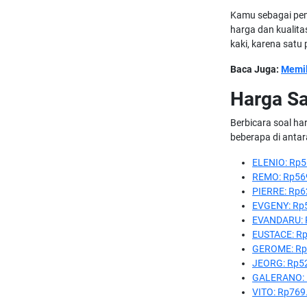
Kamu sebagai pem
harga dan kualitas
kaki, karena satu
Baca Juga:
Memil
Harga Sa
Berbicara soal ha
beberapa di anta
ELENIO: Rp5
REMO: Rp56
PIERRE: Rp6
EVGENY: Rp
EVANDARU: 
EUSTACE: R
GEROME: Rp
JEORG: Rp5
GALERANO: 
VITO: Rp769