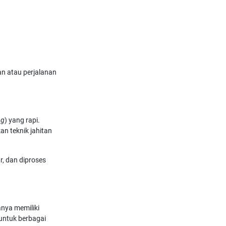
an atau perjalanan
ng
) yang rapi.
n teknik jahitan
r, dan diproses
anya memiliki
 untuk berbagai