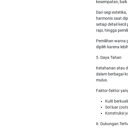
kesempatan, baik
Dari segi estetik
harmonis saat di
setiap detail keci
rapi, hingga pemil
Pemilihan warna p
dipilih karena leb
5. Daya Tahan
Ketahanan atau
d
dalam berbagai ko
mulus.
Faktor-faktor ya
Kulit berkua
Sol luar (
out
Konstruksi y
6. Dukungan Terh