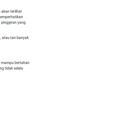
 akan terlihat
 memperhatikan
n pinggiran yang
, atau tan banyak
rus mampu bertahan
g tidak selalu