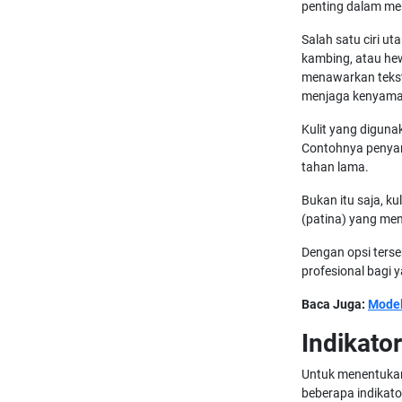
penting dalam me
Salah satu ciri uta
kambing, atau hewa
menawarkan tekstu
menjaga kenyama
Kulit yang diguna
Contohnya penya
tahan lama.
Bukan itu saja, k
(patina) yang me
Dengan opsi terse
profesional bagi 
Baca Juga:
Model
Indikator
Untuk menentukan 
beberapa indikato