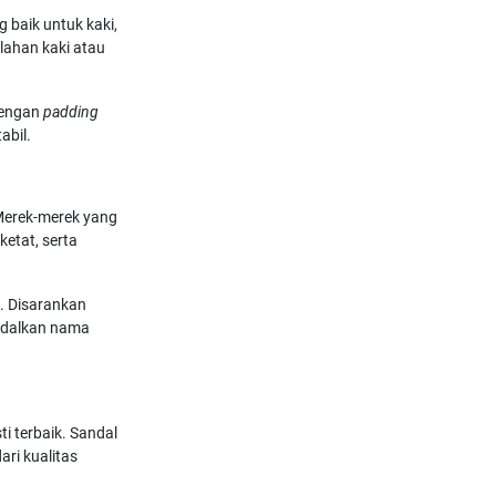
 baik untuk kaki,
elahan kaki atau
dengan
padding
abil.
Merek-merek yang
ketat, serta
k. Disarankan
ndalkan nama
ti terbaik. Sandal
ari kualitas