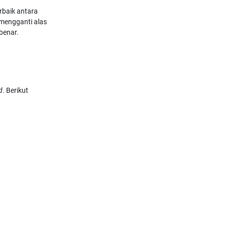
rbaik antara
g mengganti alas
benar.
d
. Berikut