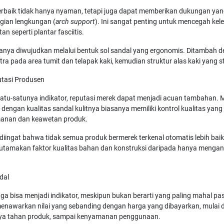
 terbaik tidak hanya nyaman, tetapi juga dapat memberikan dukungan yang
gian lengkungan (
arch support
). Ini sangat penting untuk mencegah kel
 seperti plantar fasciitis.
sanya diwujudkan melalui bentuk sol sandal yang ergonomis. Ditambah 
ra pada area tumit dan telapak kaki, kemudian struktur alas kaki yang st
utasi Produsen
atu-satunya indikator, reputasi merek dapat menjadi acuan tambahan. 
 dengan kualitas sandal kulitnya biasanya memiliki kontrol kualitas yang 
anan dan keawetan produk.
u diingat bahwa tidak semua produk bermerek terkenal otomatis lebih bai
utamakan faktor kualitas bahan dan konstruksi daripada hanya menga
dal
juga bisa menjadi indikator, meskipun bukan berarti yang paling mahal pas
k menawarkan nilai yang sebanding dengan harga yang dibayarkan, mulai d
aya tahan produk, sampai kenyamanan penggunaan.