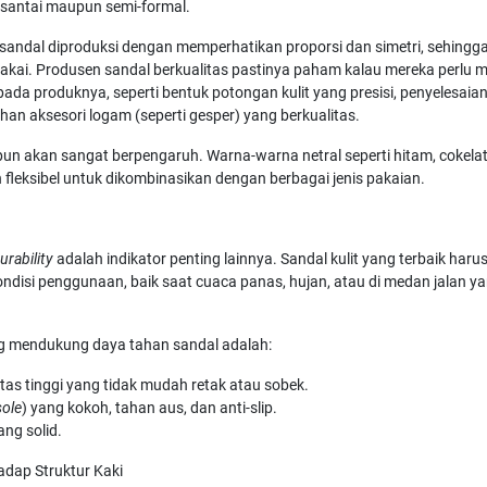
 santai maupun semi-formal.
a, sandal diproduksi dengan memperhatikan proporsi dan simetri, sehingga
pakai. Produsen sandal berkualitas pastinya paham kalau mereka perlu
l pada produknya, seperti bentuk potongan kulit yang presisi, penyelesaia
ihan aksesori logam (seperti gesper) yang berkualitas.
un akan sangat berpengaruh. Warna-warna netral seperti hitam, cokelat
ih fleksibel untuk dikombinasikan dengan berbagai jenis pakaian.
urability
adalah indikator penting lainnya. Sandal kulit yang terbaik ha
ndisi penggunaan, baik saat cuaca panas, hujan, atau di medan jalan yan
ng mendukung daya tahan sandal adalah:
litas tinggi yang tidak mudah retak atau sobek.
sole
) yang kokoh, tahan aus, dan anti-slip.
ang solid.
adap Struktur Kaki