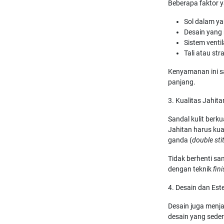
Beberapa faktor 
Sol dalam y
Desain yang 
Sistem venti
Tali atau str
Kenyamanan ini sa
panjang.
3. Kualitas Jahita
Sandal kulit berku
Jahitan harus kua
ganda (
double sti
Tidak berhenti sam
dengan teknik
fin
4. Desain dan Est
Desain juga menjad
desain yang seder