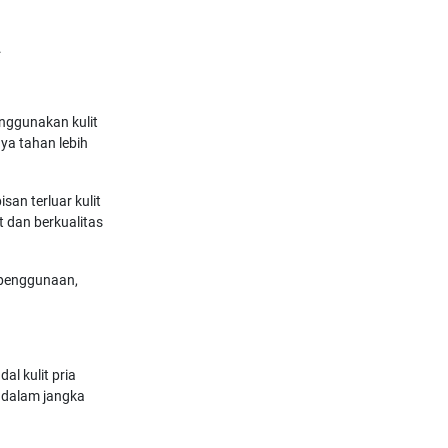
.
enggunakan kulit
aya tahan lebih
san terluar kulit
at dan berkualitas
g penggunaan,
l kulit pria
 dalam jangka