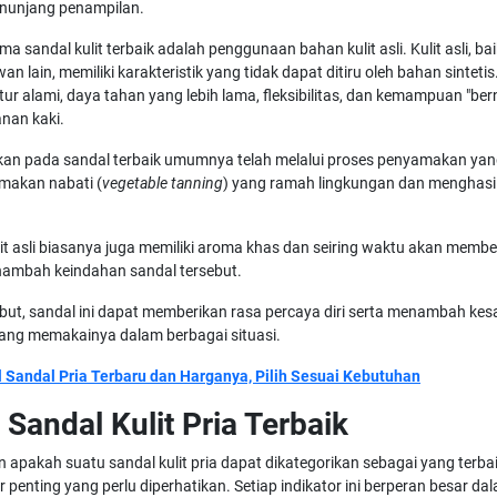
nunjang penampilan.
ma sandal kulit terbaik adalah penggunaan bahan kulit asli. Kulit asli, baik
n lain, memiliki karakteristik yang tidak dapat ditiru oleh bahan sintetis. 
r alami, daya tahan yang lebih lama, fleksibilitas, dan kemampuan "be
nan kaki.
kan pada sandal terbaik umumnya telah melalui proses penyamakan yang
makan nabati (
vegetable tanning
) yang ramah lingkungan dan menghasil
ulit asli biasanya juga memiliki aroma khas dan seiring waktu akan membe
nambah keindahan sandal tersebut.
but, sandal ini dapat memberikan rasa percaya diri serta menambah kes
yang memakainya dalam berbagai situasi.
 Sandal Pria Terbaru dan Harganya, Pilih Sesuai Kebutuhan
 Sandal Kulit Pria Terbaik
apakah suatu sandal kulit pria dapat dikategorikan sebagai yang terbai
r penting yang perlu diperhatikan. Setiap indikator ini berperan besar 