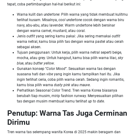
tepat, coba pertimbangkan hal-hal berikut ini:
Warna kulit dan
undertone
: Pilih warna yang tidak membuat kulitmu
terlihat kusam. Misalnya,
cool undertone
cocok dengan warna biru
navy, abu-abu, atau lavender. Warm undertone lebih bersinar
dengan warna camel, mustard, atau coral.
Jenis
outfit
yang sering kamu pakai: Jika sering memakai
outfit
warna netral, kamu bisa pilih tas dengan warna pastel atau cerah
sebagai aksen.
Tujuan penggunaan: Untuk kerja, pilih warna netral seperti beige,
mocha, atau grey. Untuk hangout, kamu bisa pilih warna lilac,
sky
blue
, atau
butter yellow
.
Gunakan konsep “
Color Mood
”. Sesuaikan warna tas dengan
suasana hati dan
vibe
yang ingin kamu tampilkan hari itu. Jika
ingin terlihat ceria, coba pilih warna cerah. Sedang ingin romantis,
kamu bisa pilih warna
dusty pink
atau
mauve
.
Perhatikan Seasonal Color Trend. Tren warna Korea biasanya
berubah tiap musim, mirip fashion runway. Menyesuaikan pilihan
tas dengan musim membuat kamu terlihat
up to date
.
Penutup: Warna Tas Juga Cerminan
Dirimu
Tren warna
tas selempang wanita Korea di 2025 makin beragam dan