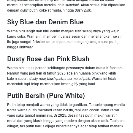
membuat penampilan mereka lebih
standout.
Akan sesuai bila dipadukan
dengan
outfit
putih, cokelat muda, hingga
dusty pink
.
Sky Blue dan Denim Blue
Warna biru langit dan biru denim menjadi tren selanjutnya yang wajib
kamu coba. Warna ini memberi nuansa segar dan menenangkan, selain
itu juga sangat fleksibel untuk dipadukan dengan jeans, blouse putih,
hingga knitwear.
Dusty Rose dan Pink Blush
Warna pink tidak pernah kehilangan pesonanya dalam dunia K-fashion.
Namun yang jadi tren di tahun 2025 adalah nuansa pink yang lebih
kalem seperti
dusty rose, blush pink
, atau
muted pink
. Warna ini tidak
mencolok tapi tetap memberikan kesan
girly
yang kuat.
Putih Bersih (Pure White)
Putih tetap menjadi warna yang tidak tergantikan. Tas selempang wanita
Korea warna putih memberi kesan bersih, rapi, dan cocok untuk kamu
yang suka tampil minimalis. Di 2025, desain tas putih makin variatif,
mulai dari yang klasik hingga yang modern dengan aksen unik. Tapi perlu
diingat, tas putih harus dijaga kebersihannya agar tetap terlihat menarik.